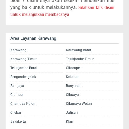
biofil ? disini saya akan sedikit memberikan tips
yang baik untuk melakukannya.
Silahkan klik disini
untuk melanjutkan membacanya
Area Layanan Karawang
Karawang
Karawang Barat
Karawang Timur
Telukjambe Timur
Telukjambe Barat
Cikampek
Rengasdengklok
Kotabaru
Batujaya
Banyusari
Ciampel
Cibuaya
Cilamaya Kulon
Cilamaya Wetan
Cilebar
Jatisari
Jayakerta
Klari