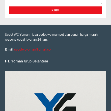
Sedot WC Yoman - jasa sedot wc mampet dan penuh harga murah
respons cepat layanan 24 jam.
Email:
sedotwcyoman@gmail.com
PT. Yoman Grup Sejahtera