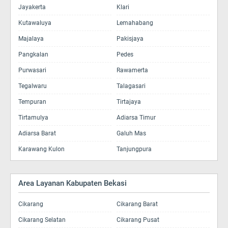
Jayakerta
Klari
Kutawaluya
Lemahabang
Majalaya
Pakisjaya
Pangkalan
Pedes
Purwasari
Rawamerta
Tegalwaru
Talagasari
Tempuran
Tirtajaya
Tirtamulya
Adiarsa Timur
Adiarsa Barat
Galuh Mas
Karawang Kulon
Tanjungpura
Area Layanan Kabupaten Bekasi
Cikarang
Cikarang Barat
Cikarang Selatan
Cikarang Pusat