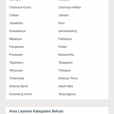
Cilamaya Kulon
Cilamaya Wetan
Cilebar
Jatisari
Jayakerta
Klari
Kutawaluya
Lemahabang
Majalaya
Pakisjaya
Pangkalan
Pedes
Purwasari
Rawamerta
Tegalwaru
Talagasari
Tempuran
Tirtajaya
Tirtamulya
Adiarsa Timur
Adiarsa Barat
Galuh Mas
Karawang Kulon
Tanjungpura
Area Layanan Kabupaten Bekasi