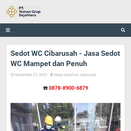
Sedot WC Cibarusah - Jasa Sedot
WC Mampet dan Penuh
November 27, 2022
biaya sedot wc cibarusah
☎️
0878-8900-6879