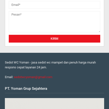
Sedot WC Yoman - jasa sedot wc mampet dan penuh harga murah
respons cepat layanan 24 jam.
Email:
sedotwcyoman@gmail.com
PT. Yoman Grup Sejahtera