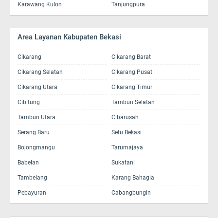
Karawang Kulon
Tanjungpura
Area Layanan Kabupaten Bekasi
Cikarang
Cikarang Barat
Cikarang Selatan
Cikarang Pusat
Cikarang Utara
Cikarang Timur
Cibitung
Tambun Selatan
Tambun Utara
Cibarusah
Serang Baru
Setu Bekasi
Bojongmangu
Tarumajaya
Babelan
Sukatani
Tambelang
Karang Bahagia
Pebayuran
Cabangbungin