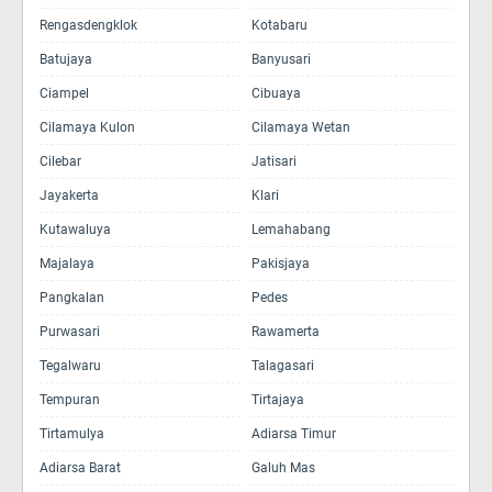
Rengasdengklok
Kotabaru
Batujaya
Banyusari
Ciampel
Cibuaya
Cilamaya Kulon
Cilamaya Wetan
Cilebar
Jatisari
Jayakerta
Klari
Kutawaluya
Lemahabang
Majalaya
Pakisjaya
Pangkalan
Pedes
Purwasari
Rawamerta
Tegalwaru
Talagasari
Tempuran
Tirtajaya
Tirtamulya
Adiarsa Timur
Adiarsa Barat
Galuh Mas