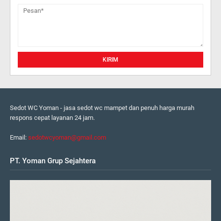
Sedot WC Yoman - jasa sedot wc mampet dan penuh harga murah
respons cepat layanan 24 jam.
Email:
sedotwcyoman@gmail.com
PT. Yoman Grup Sejahtera