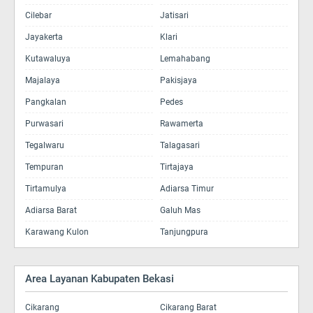
Cilebar
Jatisari
Jayakerta
Klari
Kutawaluya
Lemahabang
Majalaya
Pakisjaya
Pangkalan
Pedes
Purwasari
Rawamerta
Tegalwaru
Talagasari
Tempuran
Tirtajaya
Tirtamulya
Adiarsa Timur
Adiarsa Barat
Galuh Mas
Karawang Kulon
Tanjungpura
Area Layanan Kabupaten Bekasi
Cikarang
Cikarang Barat