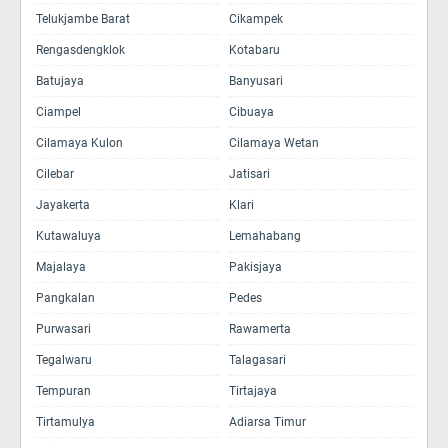
Telukjambe Barat
Cikampek
Rengasdengklok
Kotabaru
Batujaya
Banyusari
Ciampel
Cibuaya
Cilamaya Kulon
Cilamaya Wetan
Cilebar
Jatisari
Jayakerta
Klari
Kutawaluya
Lemahabang
Majalaya
Pakisjaya
Pangkalan
Pedes
Purwasari
Rawamerta
Tegalwaru
Talagasari
Tempuran
Tirtajaya
Tirtamulya
Adiarsa Timur