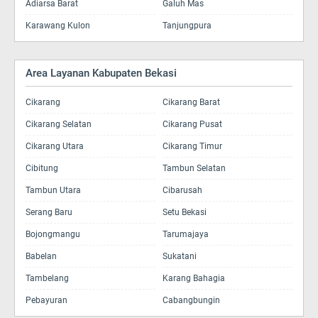
Adiarsa Barat
Galuh Mas
Karawang Kulon
Tanjungpura
Area Layanan Kabupaten Bekasi
Cikarang
Cikarang Barat
Cikarang Selatan
Cikarang Pusat
Cikarang Utara
Cikarang Timur
Cibitung
Tambun Selatan
Tambun Utara
Cibarusah
Serang Baru
Setu Bekasi
Bojongmangu
Tarumajaya
Babelan
Sukatani
Tambelang
Karang Bahagia
Pebayuran
Cabangbungin