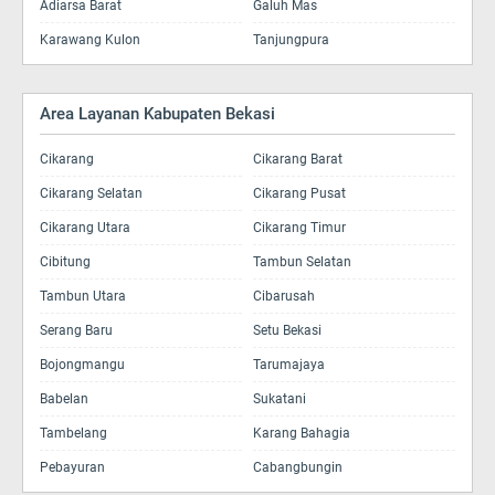
Adiarsa Barat
Galuh Mas
Karawang Kulon
Tanjungpura
Area Layanan Kabupaten Bekasi
Cikarang
Cikarang Barat
Cikarang Selatan
Cikarang Pusat
Cikarang Utara
Cikarang Timur
Cibitung
Tambun Selatan
Tambun Utara
Cibarusah
Serang Baru
Setu Bekasi
Bojongmangu
Tarumajaya
Babelan
Sukatani
Tambelang
Karang Bahagia
Pebayuran
Cabangbungin