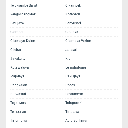
Telukjambe Barat
Cikampek
Rengasdengklok
Kotabaru
Batujaya
Banyusari
Ciampel
Cibuaya
Cilamaya Kulon
Cilamaya Wetan
Cilebar
Jatisari
Jayakerta
Klari
Kutawaluya
Lemahabang
Majalaya
Pakisjaya
Pangkalan
Pedes
Purwasari
Rawamerta
Tegalwaru
Talagasari
Tempuran
Tirtajaya
Tirtamulya
Adiarsa Timur