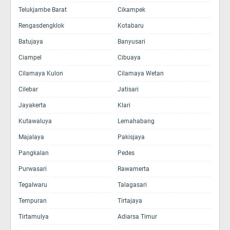
Telukjambe Barat
Cikampek
Rengasdengklok
Kotabaru
Batujaya
Banyusari
Ciampel
Cibuaya
Cilamaya Kulon
Cilamaya Wetan
Cilebar
Jatisari
Jayakerta
Klari
Kutawaluya
Lemahabang
Majalaya
Pakisjaya
Pangkalan
Pedes
Purwasari
Rawamerta
Tegalwaru
Talagasari
Tempuran
Tirtajaya
Tirtamulya
Adiarsa Timur