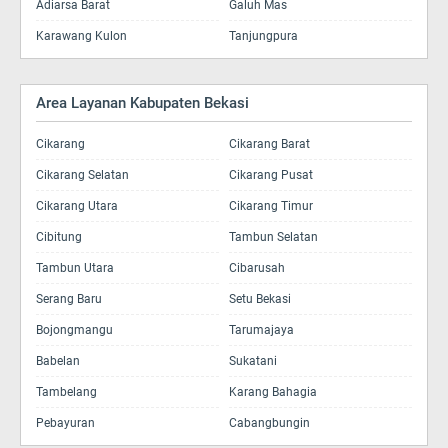
Adiarsa Barat
Galuh Mas
Karawang Kulon
Tanjungpura
Area Layanan Kabupaten Bekasi
Cikarang
Cikarang Barat
Cikarang Selatan
Cikarang Pusat
Cikarang Utara
Cikarang Timur
Cibitung
Tambun Selatan
Tambun Utara
Cibarusah
Serang Baru
Setu Bekasi
Bojongmangu
Tarumajaya
Babelan
Sukatani
Tambelang
Karang Bahagia
Pebayuran
Cabangbungin