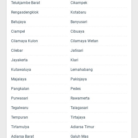
Telukjambe Barat
Cikampek
Rengasdengklok
Kotabaru
Batujaya
Banyusari
Ciampel
Cibuaya
Cilamaya Kulon
Cilamaya Wetan
Cilebar
Jatisari
Jayakerta
Klari
Kutawaluya
Lemahabang
Majalaya
Pakisjaya
Pangkalan
Pedes
Purwasari
Rawamerta
Tegalwaru
Talagasari
Tempuran
Tirtajaya
Tirtamulya
Adiarsa Timur
Adiarsa Barat
Galuh Mas