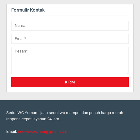
Formulir Kontak
Sedot WC Yoman - jasa sedot wc mampet dan penuh harga murah
respons cepat layanan 24 jam.
Email:
sedotwcyoman@gmail.com