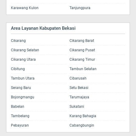
Karawang Kulon
Tanjungpura
Area Layanan Kabupaten Bekasi
Cikarang
Cikarang Barat
Cikarang Selatan
Cikarang Pusat
Cikarang Utara
Cikarang Timur
Cibitung
Tambun Selatan
Tambun Utara
Cibarusah
Serang Baru
Setu Bekasi
Bojongmangu
Tarumajaya
Babelan
Sukatani
Tambelang
Karang Bahagia
Pebayuran
Cabangbungin