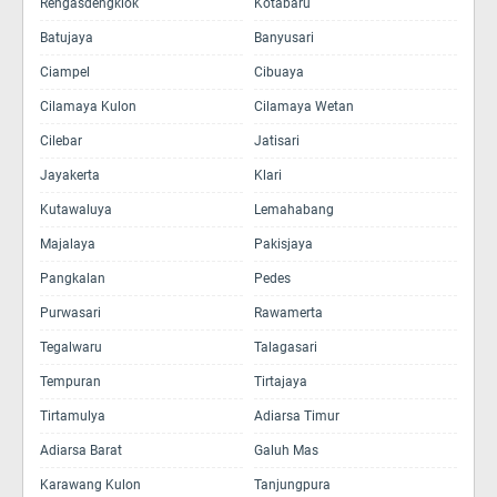
Rengasdengklok
Kotabaru
Batujaya
Banyusari
Ciampel
Cibuaya
Cilamaya Kulon
Cilamaya Wetan
Cilebar
Jatisari
Jayakerta
Klari
Kutawaluya
Lemahabang
Majalaya
Pakisjaya
Pangkalan
Pedes
Purwasari
Rawamerta
Tegalwaru
Talagasari
Tempuran
Tirtajaya
Tirtamulya
Adiarsa Timur
Adiarsa Barat
Galuh Mas
Karawang Kulon
Tanjungpura