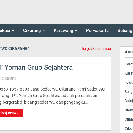
ekasi
Cikarang
Karawang
Purwakarta
Subang
T WC CIKARANG
Tunjukkan semua
Are
Kara
T Yoman Grup Sejahtera
Kara
c cikarang
Telu
853-1357-8303 Jasa Sedot WC Cikarang Kami Sedot WC
Reng
arang - PT. Yoman Grup Sejahtera adalah perusahaan
Batu
g bergerak di bidang sedot WC dan pengangku…
Ciam
lanjutnya »
Cila
Cileb