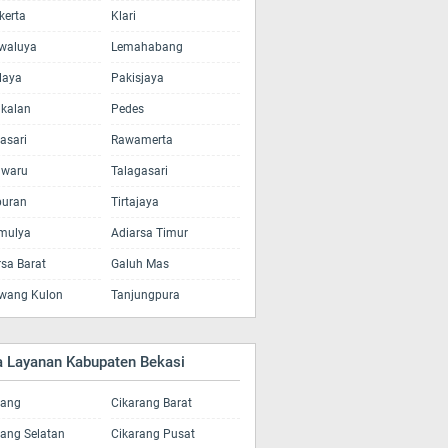
kerta
Klari
waluya
Lemahabang
laya
Pakisjaya
kalan
Pedes
asari
Rawamerta
lwaru
Talagasari
uran
Tirtajaya
amulya
Adiarsa Timur
rsa Barat
Galuh Mas
wang Kulon
Tanjungpura
a Layanan Kabupaten Bekasi
rang
Cikarang Barat
rang Selatan
Cikarang Pusat