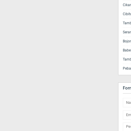
Cika
Cibi
Tamb
Sera
Bojo
Babe
Tamb
Peba
For