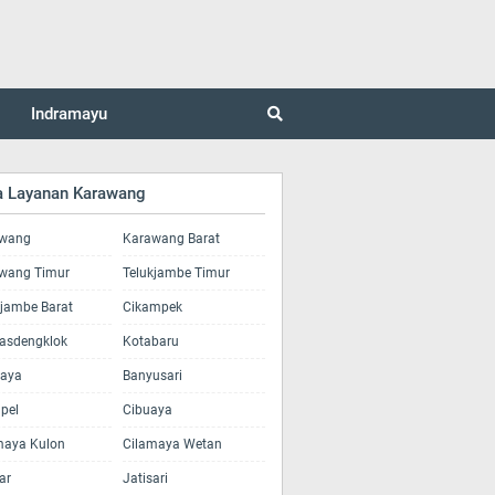
Indramayu
a Layanan Karawang
wang
Karawang Barat
wang Timur
Telukjambe Timur
kjambe Barat
Cikampek
asdengklok
Kotabaru
jaya
Banyusari
pel
Cibuaya
maya Kulon
Cilamaya Wetan
ar
Jatisari