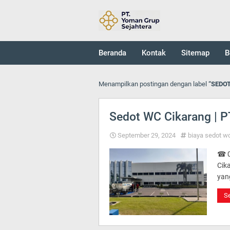
Beranda
Kontak
Sitemap
B
Menampilkan postingan dengan label
SEDO
Sedot WC Cikarang | P
September 29, 2024
biaya sedot w
☎ 0
Cik
yan
Se