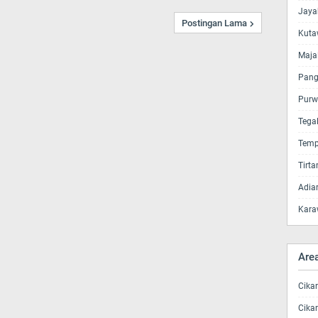
Jaya
Postingan Lama
Kuta
Maja
Pang
Purw
Tega
Temp
Tirt
Adia
Kara
Are
Cika
Cika