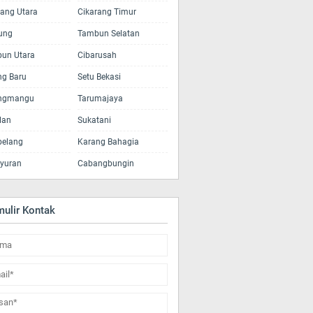
rang Utara
Cikarang Timur
tung
Tambun Selatan
un Utara
Cibarusah
ng Baru
Setu Bekasi
ngmangu
Tarumajaya
lan
Sukatani
elang
Karang Bahagia
yuran
Cabangbungin
mulir Kontak