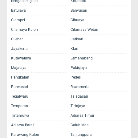
Rengasdengklok
Kotabaru
Batujaya
Banyusari
Ciampel
Cibuaya
Cilamaya Kulon
Cilamaya Wetan
Cilebar
Jatisari
Jayakerta
Klari
Kutawaluya
Lemahabang
Majalaya
Pakisjaya
Pangkalan
Pedes
Purwasari
Rawamerta
Tegalwaru
Talagasari
Tempuran
Tirtajaya
Tirtamulya
Adiarsa Timur
Adiarsa Barat
Galuh Mas
Karawang Kulon
Tanjungpura