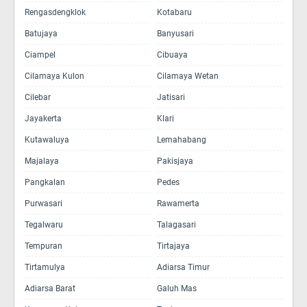
Rengasdengklok
Kotabaru
Batujaya
Banyusari
Ciampel
Cibuaya
Cilamaya Kulon
Cilamaya Wetan
Cilebar
Jatisari
Jayakerta
Klari
Kutawaluya
Lemahabang
Majalaya
Pakisjaya
Pangkalan
Pedes
Purwasari
Rawamerta
Tegalwaru
Talagasari
Tempuran
Tirtajaya
Tirtamulya
Adiarsa Timur
Adiarsa Barat
Galuh Mas