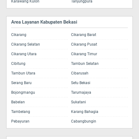
Karawang Kulon
Tanjungpura
Area Layanan Kabupaten Bekasi
Cikarang
Cikarang Barat
Cikarang Selatan
Cikarang Pusat
Cikarang Utara
Cikarang Timur
Cibitung
Tambun Selatan
Tambun Utara
Cibarusah
Serang Baru
Setu Bekasi
Bojongmangu
Tarumajaya
Babelan
Sukatani
Tambelang
Karang Bahagia
Pebayuran
Cabangbungin