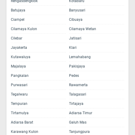
Rengasdengklok
Kotabaru
Batujaya
Banyusari
Ciampel
Cibuaya
Cilamaya Kulon
Cilamaya Wetan
Cilebar
Jatisari
Jayakerta
Klari
Kutawaluya
Lemahabang
Majalaya
Pakisjaya
Pangkalan
Pedes
Purwasari
Rawamerta
Tegalwaru
Talagasari
Tempuran
Tirtajaya
Tirtamulya
Adiarsa Timur
Adiarsa Barat
Galuh Mas
Karawang Kulon
Tanjungpura