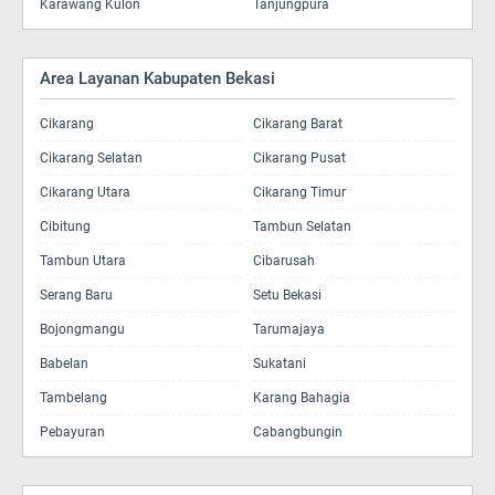
Karawang Kulon
Tanjungpura
Area Layanan Kabupaten Bekasi
Cikarang
Cikarang Barat
Cikarang Selatan
Cikarang Pusat
Cikarang Utara
Cikarang Timur
Cibitung
Tambun Selatan
Tambun Utara
Cibarusah
Serang Baru
Setu Bekasi
Bojongmangu
Tarumajaya
Babelan
Sukatani
Tambelang
Karang Bahagia
Pebayuran
Cabangbungin