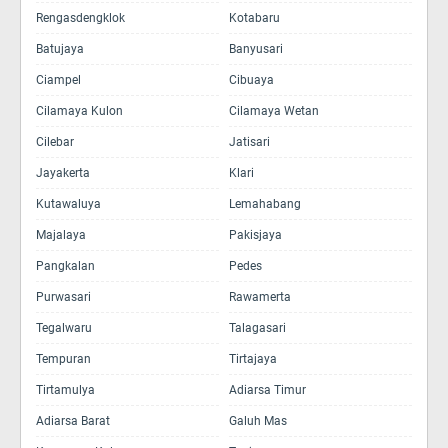
Rengasdengklok
Kotabaru
Batujaya
Banyusari
Ciampel
Cibuaya
Cilamaya Kulon
Cilamaya Wetan
Cilebar
Jatisari
Jayakerta
Klari
Kutawaluya
Lemahabang
Majalaya
Pakisjaya
Pangkalan
Pedes
Purwasari
Rawamerta
Tegalwaru
Talagasari
Tempuran
Tirtajaya
Tirtamulya
Adiarsa Timur
Adiarsa Barat
Galuh Mas