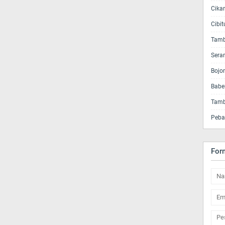
Cika
Cibi
Tamb
Sera
Bojo
Babe
Tamb
Peba
For