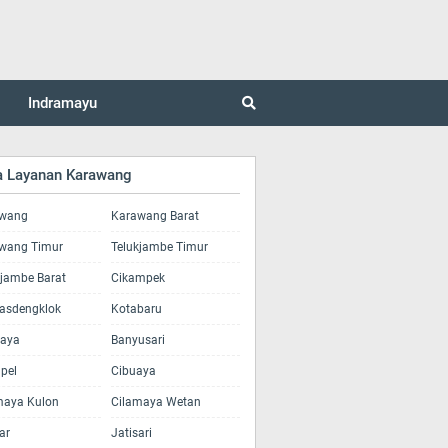
Indramayu
a Layanan Karawang
wang
Karawang Barat
wang Timur
Telukjambe Timur
kjambe Barat
Cikampek
asdengklok
Kotabaru
jaya
Banyusari
pel
Cibuaya
maya Kulon
Cilamaya Wetan
ar
Jatisari