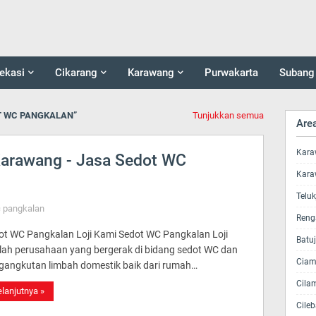
ekasi
Cikarang
Karawang
Purwakarta
Subang
T WC PANGKALAN
Tunjukkan semua
Are
Kara
arawang - Jasa Sedot WC
Kara
Telu
c pangkalan
Reng
ot WC Pangkalan Loji Kami Sedot WC Pangkalan Loji
Batu
lah perusahaan yang bergerak di bidang sedot WC dan
Ciam
gangkutan limbah domestik baik dari rumah…
Cila
lanjutnya »
Cileb