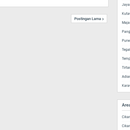
Jaya
Kuta
Postingan Lama
Maja
Pang
Purw
Tega
Temp
Tirt
Adia
Kara
Are
Cika
Cika