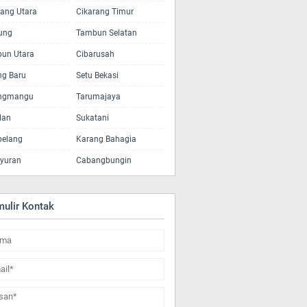
rang Utara
Cikarang Timur
tung
Tambun Selatan
un Utara
Cibarusah
ng Baru
Setu Bekasi
ngmangu
Tarumajaya
lan
Sukatani
elang
Karang Bahagia
yuran
Cabangbungin
mulir Kontak