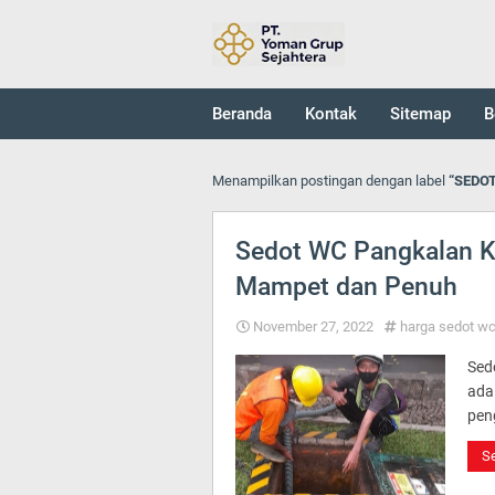
Beranda
Kontak
Sitemap
B
Menampilkan postingan dengan label
SEDO
Sedot WC Pangkalan K
Mampet dan Penuh
November 27, 2022
harga sedot w
Sed
ada
pen
Se