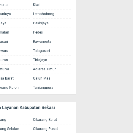
kerta
Klari
waluya
Lemahabang
laya
Pakisjaya
kalan
Pedes
asari
Rawamerta
lwaru
Talagasari
uran
Tirtajaya
amulya
Adiarsa Timur
rsa Barat
Galuh Mas
wang Kulon
Tanjungpura
a Layanan Kabupaten Bekasi
rang
Cikarang Barat
rang Selatan
Cikarang Pusat