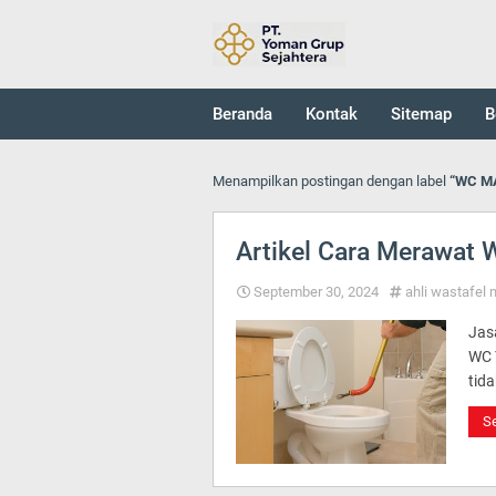
Beranda
Kontak
Sitemap
B
Menampilkan postingan dengan label
WC M
Artikel Cara Merawat
September 30, 2024
ahli wastafel
Jas
WC 
tida
Se