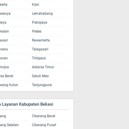
kerta
Klari
waluya
Lemahabang
laya
Pakisjaya
kalan
Pedes
asari
Rawamerta
lwaru
Talagasari
uran
Tirtajaya
amulya
Adiarsa Timur
rsa Barat
Galuh Mas
wang Kulon
Tanjungpura
a Layanan Kabupaten Bekasi
rang
Cikarang Barat
rang Selatan
Cikarang Pusat