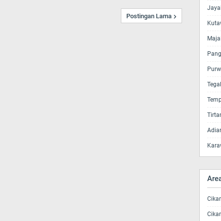
Jaya
Postingan Lama
Kuta
Maja
Pang
Purw
Tega
Temp
Tirt
Adia
Kara
Are
Cika
Cika