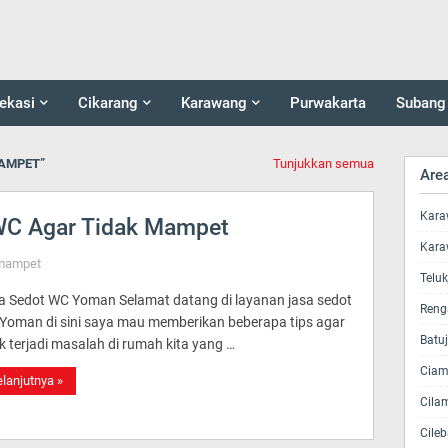
ekasi
Cikarang
Karawang
Purwakarta
Subang
AMPET
Tunjukkan semua
Are
Kara
 WC Agar Tidak Mampet
Kara
 mampet
Telu
a Sedot WC Yoman Selamat datang di layanan jasa sedot
Reng
Yoman di sini saya mau memberikan beberapa tips agar
Batu
k terjadi masalah di rumah kita yang …
Ciam
lanjutnya »
Cila
Cileb