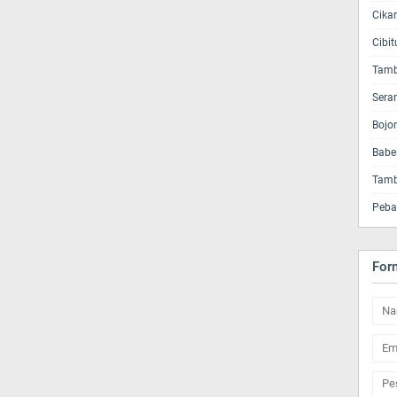
Cika
Cibi
Tamb
Sera
Bojo
Babe
Tamb
Peba
For