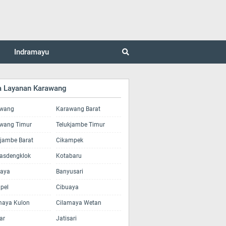
Indramayu
a Layanan Karawang
wang
Karawang Barat
wang Timur
Telukjambe Timur
kjambe Barat
Cikampek
asdengklok
Kotabaru
jaya
Banyusari
pel
Cibuaya
maya Kulon
Cilamaya Wetan
ar
Jatisari