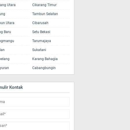
rang Utara
Cikarang Timur
tung
Tambun Selatan
un Utara
Cibarusah
ng Baru
Setu Bekasi
ngmangu
Tarumajaya
lan
Sukatani
elang
Karang Bahagia
yuran
Cabangbungin
mulir Kontak